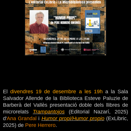
El
divendres 19 de desembre a les 19h
a la Sala
Salvador Allende de la Biblioteca Esteve Paluzie de
Barberà del Vallès presentació doble dels llibres de
microrelats
Trampantojos
(Editorial Nazarí, 2025)
d'
Ana Grandal
i
Humor propi/Humor propio
(ExLibric,
2025) de
Pere Herrero
.